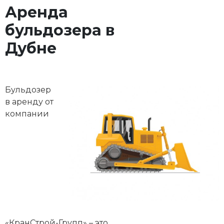
Аренда
бульдозера в
Дубне
Бульдозер
в аренду от
компании
«КранСтрой-Групп» – это